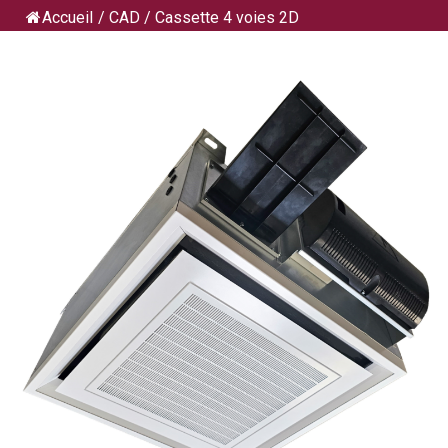
Accueil
/
CAD
/
Cassette 4 voies 2D