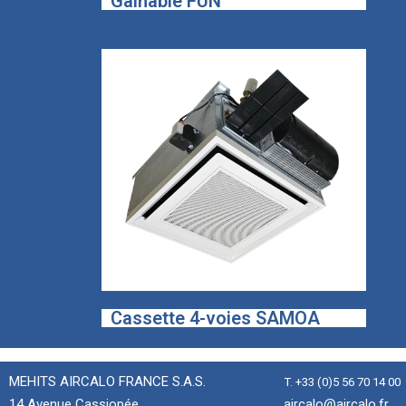
Gainable FUN
Cassette 4-voies SAMOA
MEHITS AIRCALO FRANCE S.A.S.
T. +33 (0)5 56 70 14 00
14 Avenue Cassiopée
aircalo@aircalo.fr