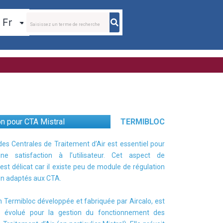
on pour CTA Mistral
TERMIBLOC
des Centrales de Traitement d’Air est essentiel pour
ine satisfaction à l’utilisateur. Cet aspect de
n est délicat car il existe peu de module de régulation
en adaptés aux CTA.
n Termibloc développée et fabriquée par Aircalo, est
 évolué pour la gestion du fonctionnement des