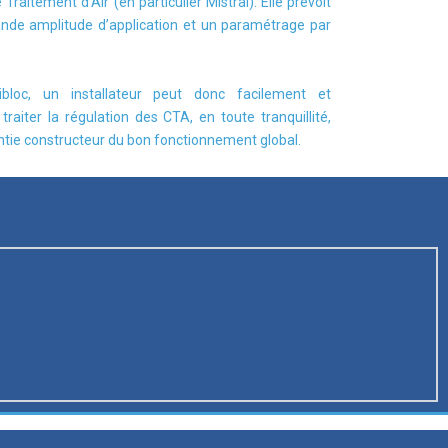
Traitement d’Air (en particulier Mistral). Elle prévoit
ande amplitude d’application et un paramétrage par
bloc, un installateur peut donc facilement et
raiter la régulation des CTA, en toute tranquillité,
ntie constructeur du bon fonctionnement global.