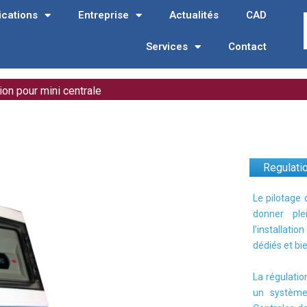
ications
Entreprise
Actualités
CAD
Services
Contact
ion pour mini centrale
Regulati
Le pilotage 
donner ple
l’installatio
dédiés et bi
La régulatio
un système