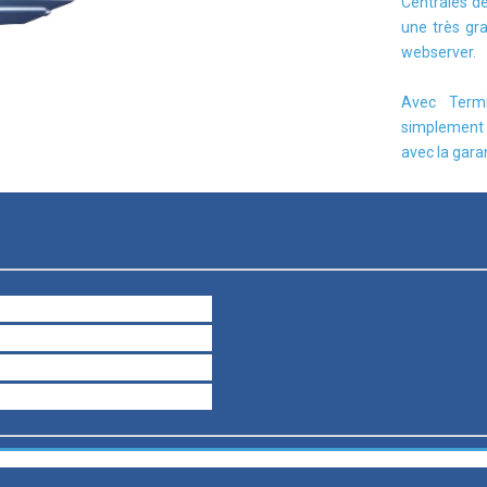
Centrales de 
une très gr
webserver.
Avec Termi
simplement t
avec la gara