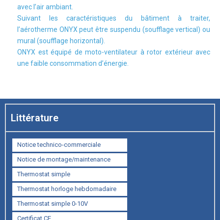
avec l’air ambiant.
Suivant les caractéristiques du bâtiment à traiter,
l’aérotherme ONYX peut être suspendu (soufflage vertical) ou
mural (soufflage horizontal).
ONYX est équipé de moto-ventilateur à rotor extérieur avec
une faible consommation d’énergie.
Littérature
Notice technico-commerciale
Notice de montage/maintenance
Thermostat simple
Thermostat horloge hebdomadaire
Thermostat simple 0-10V
Certificat CE