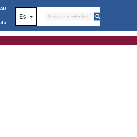
AD
cto