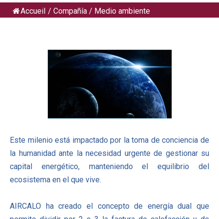
Accueil
/
Compañía
/
Medio ambiente
Este milenio está impactado por la toma de conciencia de
la humanidad ante la necesidad urgente de gestionar su
capital energético, manteniendo el equilibrio del
ecosistema en el que vive.
AIRCALO ha creado el concepto de energía dual que