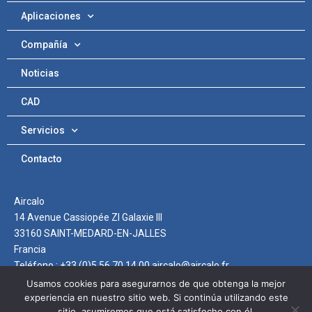
Aplicaciones
Compañía
Noticias
CAD
Servicios
Contacto
Aircalo
14 Avenue Cassiopée ZI Galaxie III
33160 SAINT-MEDARD-EN-JALLES
Francia
Teléfono : +33 (0)5 56 70 14 00 aircalo@aircalo.fr
Usamos cookies para asegurarnos de que obtenga la mejor
experiencia en nuestro sitio web. Si continúa utilizando este
sitio, asumiremos que está satisfecho con él.