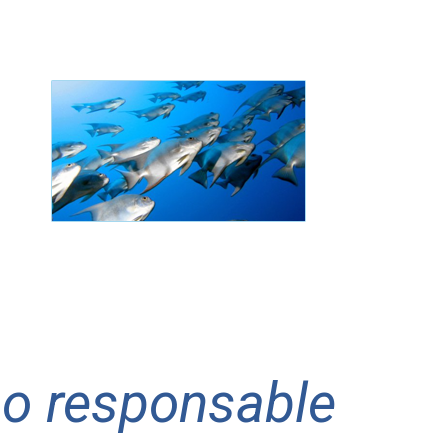
,
l
e
a
o responsable