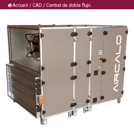
Accueil
/
CAD
/
Central de doble flujo…