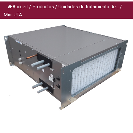
Accueil
/
Productos
/
Unidades de tratamiento de…
/
Mini UTA