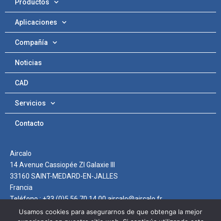
Productos
Aplicaciones
Compañía
Noticias
CAD
Servicios
Contacto
Aircalo
14 Avenue Cassiopée ZI Galaxie III
33160 SAINT-MEDARD-EN-JALLES
Francia
Teléfono : +33 (0)5 56 70 14 00 aircalo@aircalo.fr
Usamos cookies para asegurarnos de que obtenga la mejor