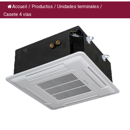
Accueil
/
Productos
/
Unidades terminales
/
Casete 4 vías